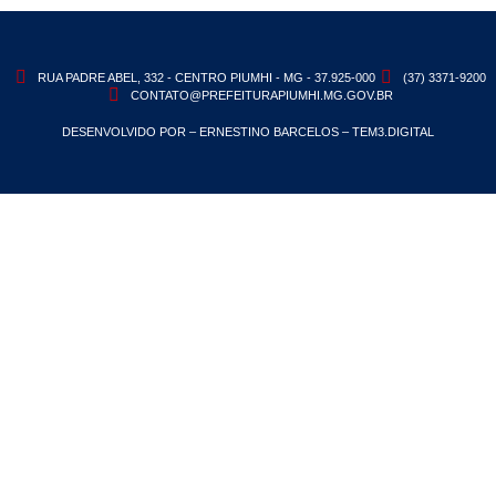
RUA PADRE ABEL, 332 - CENTRO PIUMHI - MG - 37.925-000
(37) 3371-9200
CONTATO@PREFEITURAPIUMHI.MG.GOV.BR
DESENVOLVIDO POR – ERNESTINO BARCELOS – TEM3.DIGITAL