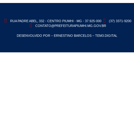
RUA PADRE ABEL, 332 - CENTRO PIUMHI - MG - 37.925-000
(37) 3371-9200
CONTATO@PREFEITURAPIUMHI.MG.GOV.BR
DESENVOLVIDO POR – ERNESTINO BARCELOS – TEM3.DIGITAL