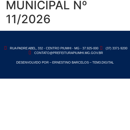
MUNICIPAL Nº
11/2026
RUA PADRE ABEL, 332 - CENTRO PIUMHI - MG - 37.925-000
(37) 3371-9200
CONTATO@PREFEITURAPIUMHI.MG.GOV.BR
DESENVOLVIDO POR – ERNESTINO BARCELOS – TEM3.DIGITAL