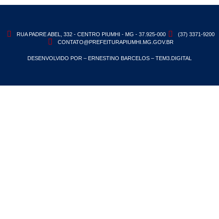
RUA PADRE ABEL, 332 - CENTRO PIUMHI - MG - 37.925-000
(37) 3371-9200
CONTATO@PREFEITURAPIUMHI.MG.GOV.BR
DESENVOLVIDO POR – ERNESTINO BARCELOS – TEM3.DIGITAL