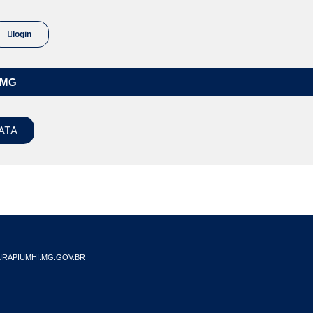
login
/MG
ATA
RAPIUMHI.MG.GOV.BR