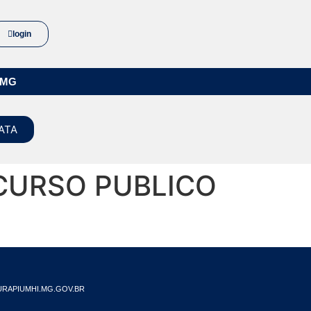
login
/MG
ATA
CURSO PUBLICO
RAPIUMHI.MG.GOV.BR