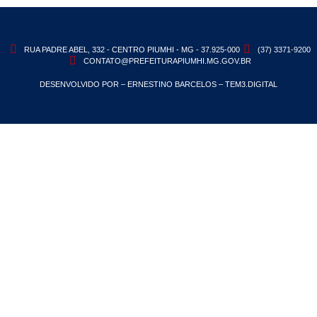
RUA PADRE ABEL, 332 - CENTRO PIUMHI - MG - 37.925-000
(37) 3371-9200
CONTATO@PREFEITURAPIUMHI.MG.GOV.BR
DESENVOLVIDO POR – ERNESTINO BARCELOS – TEM3.DIGITAL