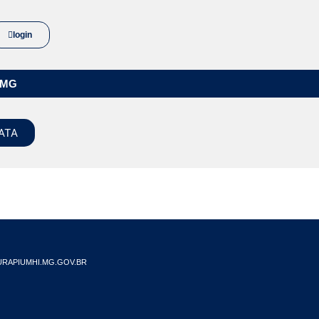
login
/MG
ATA
RAPIUMHI.MG.GOV.BR