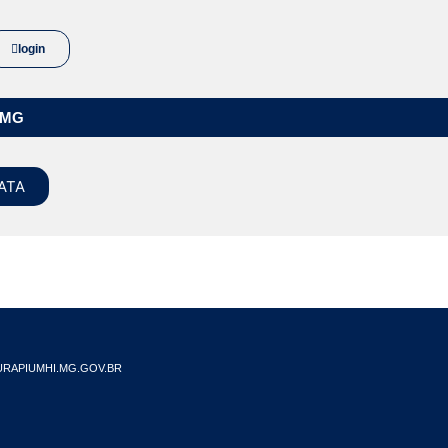
login
/MG
ATA
RAPIUMHI.MG.GOV.BR