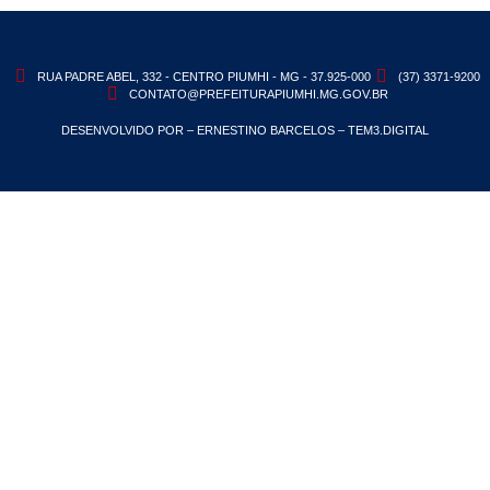
RUA PADRE ABEL, 332 - CENTRO PIUMHI - MG - 37.925-000
(37) 3371-9200
CONTATO@PREFEITURAPIUMHI.MG.GOV.BR
DESENVOLVIDO POR – ERNESTINO BARCELOS – TEM3.DIGITAL