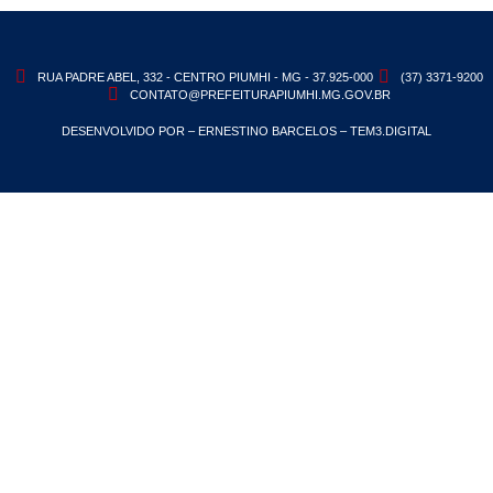
RUA PADRE ABEL, 332 - CENTRO PIUMHI - MG - 37.925-000
(37) 3371-9200
CONTATO@PREFEITURAPIUMHI.MG.GOV.BR
DESENVOLVIDO POR – ERNESTINO BARCELOS – TEM3.DIGITAL