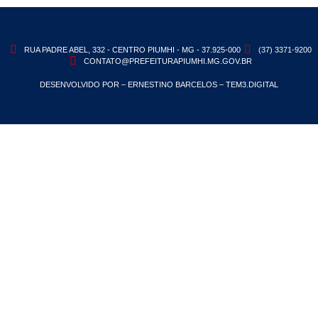
RUA PADRE ABEL, 332 - CENTRO PIUMHI - MG - 37.925-000
(37) 3371-9200
CONTATO@PREFEITURAPIUMHI.MG.GOV.BR
DESENVOLVIDO POR – ERNESTINO BARCELOS – TEM3.DIGITAL