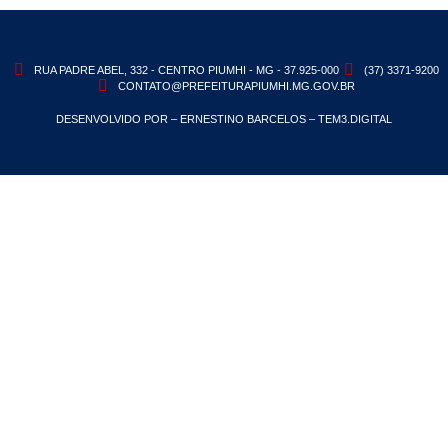
RUA PADRE ABEL, 332 - CENTRO PIUMHI - MG - 37.925-000
(37) 3371-9200
CONTATO@PREFEITURAPIUMHI.MG.GOV.BR
DESENVOLVIDO POR – ERNESTINO BARCELOS – TEM3.DIGITAL