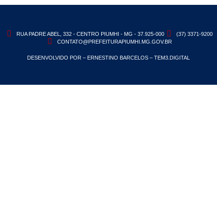
RUA PADRE ABEL, 332 - CENTRO PIUMHI - MG - 37.925-000
(37) 3371-9200
CONTATO@PREFEITURAPIUMHI.MG.GOV.BR
DESENVOLVIDO POR – ERNESTINO BARCELOS – TEM3.DIGITAL