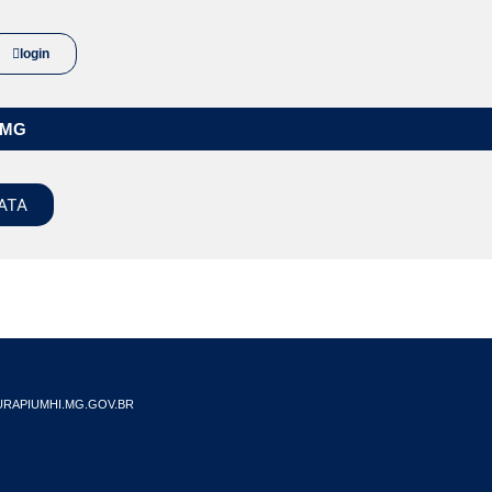
login
/MG
ATA
RAPIUMHI.MG.GOV.BR