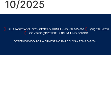
10/2025
RUA PADRE ABEL, 332 - CENTRO PIUMHI - MG - 37.925-000
(37) 3371-9200
CONTATO@PREFEITURAPIUMHI.MG.GOV.BR
DESENVOLVIDO POR – ERNESTINO BARCELOS – TEM3.DIGITAL