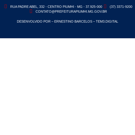
RUA PADRE ABEL, 332 - CENTRO PIUMHI - MG - 37.925-000
(37) 3371-9200
CONTATO@PREFEITURAPIUMHI.MG.GOV.BR
DESENVOLVIDO POR – ERNESTINO BARCELOS – TEM3.DIGITAL