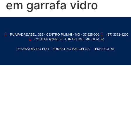
em garrafa vidro
RUA PADRE ABEL, 332 - CENTRO PIUMHI - MG - 37.925-000
(37) 3371-9200
CONTATO@PREFEITURAPIUMHI.MG.GOV.BR
DESENVOLVIDO POR – ERNESTINO BARCELOS – TEM3.DIGITAL