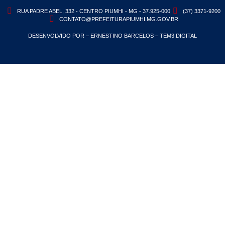
RUA PADRE ABEL, 332 - CENTRO PIUMHI - MG - 37.925-000
(37) 3371-9200
CONTATO@PREFEITURAPIUMHI.MG.GOV.BR
DESENVOLVIDO POR – ERNESTINO BARCELOS – TEM3.DIGITAL