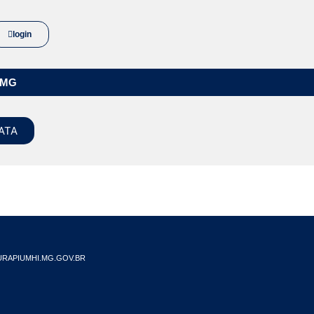
login
/MG
ATA
RAPIUMHI.MG.GOV.BR