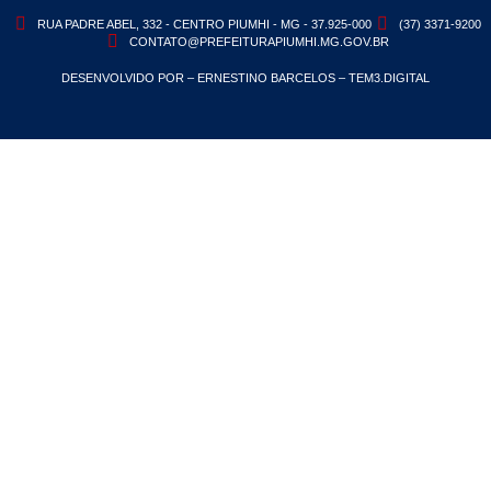
RUA PADRE ABEL, 332 - CENTRO PIUMHI - MG - 37.925-000
(37) 3371-9200
CONTATO@PREFEITURAPIUMHI.MG.GOV.BR
DESENVOLVIDO POR – ERNESTINO BARCELOS – TEM3.DIGITAL