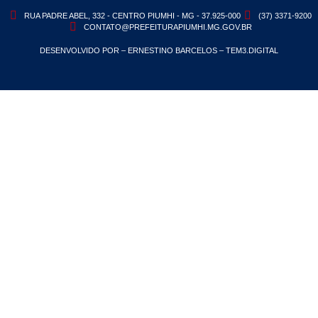
RUA PADRE ABEL, 332 - CENTRO PIUMHI - MG - 37.925-000
(37) 3371-9200
CONTATO@PREFEITURAPIUMHI.MG.GOV.BR
DESENVOLVIDO POR – ERNESTINO BARCELOS – TEM3.DIGITAL