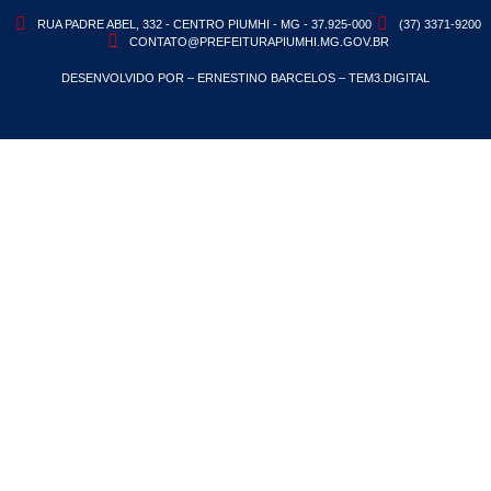
RUA PADRE ABEL, 332 - CENTRO PIUMHI - MG - 37.925-000
(37) 3371-9200
CONTATO@PREFEITURAPIUMHI.MG.GOV.BR
DESENVOLVIDO POR – ERNESTINO BARCELOS – TEM3.DIGITAL