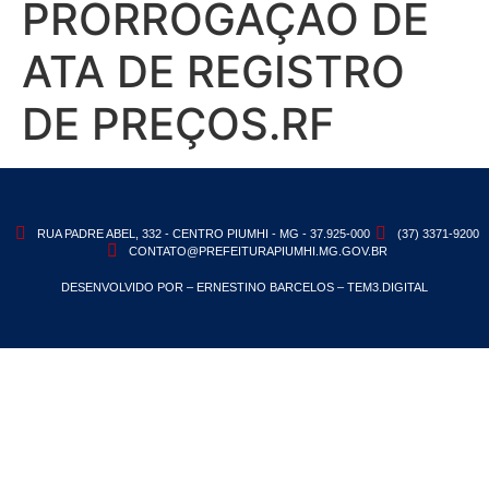
PRORROGAÇÃO DE
ATA DE REGISTRO
DE PREÇOS.RF
RUA PADRE ABEL, 332 - CENTRO PIUMHI - MG - 37.925-000
(37) 3371-9200
CONTATO@PREFEITURAPIUMHI.MG.GOV.BR
DESENVOLVIDO POR – ERNESTINO BARCELOS – TEM3.DIGITAL