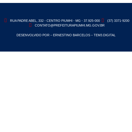
RUA PADRE ABEL, 332 - CENTRO PIUMHI - MG - 37.925-000
(37) 3371-9200
CONTATO@PREFEITURAPIUMHI.MG.GOV.BR
DESENVOLVIDO POR – ERNESTINO BARCELOS – TEM3.DIGITAL