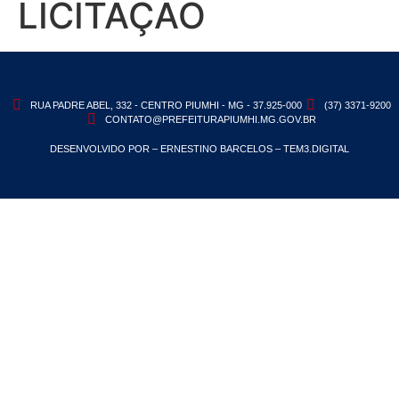
LICITAÇÃO
RUA PADRE ABEL, 332 - CENTRO PIUMHI - MG - 37.925-000
(37) 3371-9200
CONTATO@PREFEITURAPIUMHI.MG.GOV.BR
DESENVOLVIDO POR – ERNESTINO BARCELOS – TEM3.DIGITAL