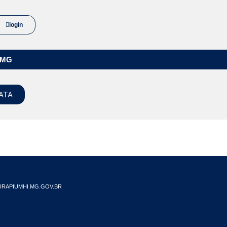
login
/MG
ATA
RAPIUMHI.MG.GOV.BR