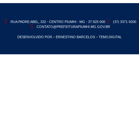
RUA PADRE ABEL, 332 - CENTRO PIUMHI - MG - 37.925-000
(37) 3371-9200
CONTATO@PREFEITURAPIUMHI.MG.GOV.BR
DESENVOLVIDO POR – ERNESTINO BARCELOS – TEM3.DIGITAL