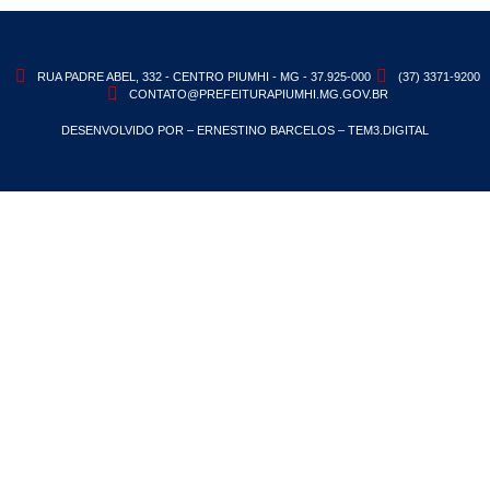
RUA PADRE ABEL, 332 - CENTRO PIUMHI - MG - 37.925-000
(37) 3371-9200
CONTATO@PREFEITURAPIUMHI.MG.GOV.BR
DESENVOLVIDO POR – ERNESTINO BARCELOS – TEM3.DIGITAL