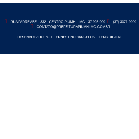
RUA PADRE ABEL, 332 - CENTRO PIUMHI - MG - 37.925-000
(37) 3371-9200
CONTATO@PREFEITURAPIUMHI.MG.GOV.BR
DESENVOLVIDO POR – ERNESTINO BARCELOS – TEM3.DIGITAL