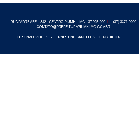
RUA PADRE ABEL, 332 - CENTRO PIUMHI - MG - 37.925-000
(37) 3371-9200
CONTATO@PREFEITURAPIUMHI.MG.GOV.BR
DESENVOLVIDO POR – ERNESTINO BARCELOS – TEM3.DIGITAL