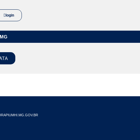
login
/MG
ATA
RAPIUMHI.MG.GOV.BR