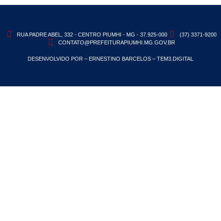
RUA PADRE ABEL, 332 - CENTRO PIUMHI - MG - 37.925-000
(37) 3371-9200
CONTATO@PREFEITURAPIUMHI.MG.GOV.BR
DESENVOLVIDO POR – ERNESTINO BARCELOS – TEM3.DIGITAL