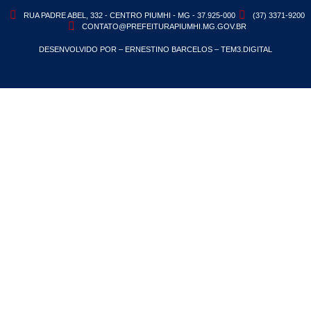
RUA PADRE ABEL, 332 - CENTRO PIUMHI - MG - 37.925-000
(37) 3371-9200
CONTATO@PREFEITURAPIUMHI.MG.GOV.BR
DESENVOLVIDO POR – ERNESTINO BARCELOS – TEM3.DIGITAL