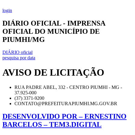
Ir
para
login
o
conteúdo
DIÁRIO OFICIAL - IMPRENSA
OFICIAL DO MUNICÍPIO DE
PIUMHI/MG
DIÁRIO oficial
pesquisa por data
AVISO DE LICITAÇÃO
RUA PADRE ABEL, 332 - CENTRO PIUMHI - MG -
37.925-000
(37) 3371-9200
CONTATO@PREFEITURAPIUMHI.MG.GOV.BR
DESENVOLVIDO POR – ERNESTINO
BARCELOS – TEM3.DIGITAL