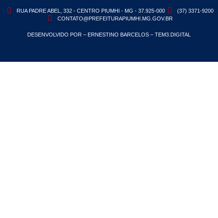
RUA PADRE ABEL, 332 - CENTRO PIUMHI - MG - 37.925-000
(37) 3371-9200
CONTATO@PREFEITURAPIUMHI.MG.GOV.BR
DESENVOLVIDO POR – ERNESTINO BARCELOS – TEM3.DIGITAL