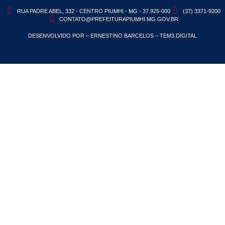
RUA PADRE ABEL, 332 - CENTRO PIUMHI - MG - 37.925-000
(37) 3371-9200
CONTATO@PREFEITURAPIUMHI.MG.GOV.BR
DESENVOLVIDO POR – ERNESTINO BARCELOS – TEM3.DIGITAL