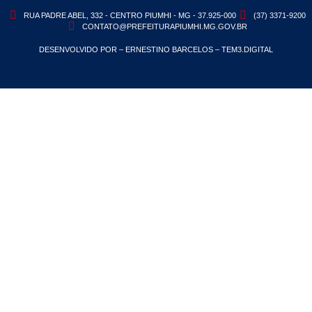
RUA PADRE ABEL, 332 - CENTRO PIUMHI - MG - 37.925-000
(37) 3371-9200
CONTATO@PREFEITURAPIUMHI.MG.GOV.BR
DESENVOLVIDO POR – ERNESTINO BARCELOS – TEM3.DIGITAL