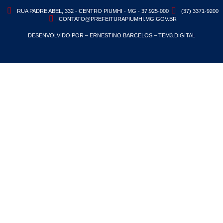
RUA PADRE ABEL, 332 - CENTRO PIUMHI - MG - 37.925-000
(37) 3371-9200
CONTATO@PREFEITURAPIUMHI.MG.GOV.BR
DESENVOLVIDO POR – ERNESTINO BARCELOS – TEM3.DIGITAL