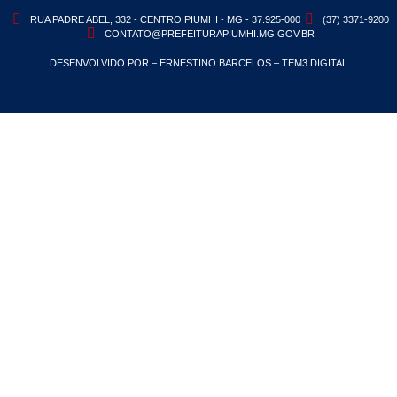
RUA PADRE ABEL, 332 - CENTRO PIUMHI - MG - 37.925-000
(37) 3371-9200
CONTATO@PREFEITURAPIUMHI.MG.GOV.BR
DESENVOLVIDO POR – ERNESTINO BARCELOS – TEM3.DIGITAL