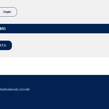
login
/MG
ATA
RAPIUMHI.MG.GOV.BR