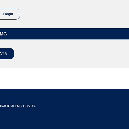
login
/MG
ATA
RAPIUMHI.MG.GOV.BR