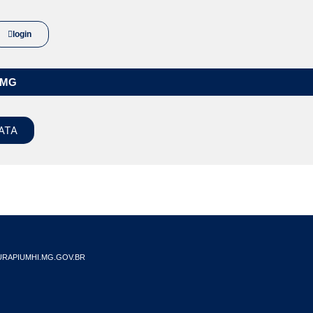
login
/MG
ATA
RAPIUMHI.MG.GOV.BR