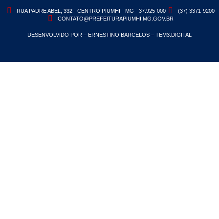
RUA PADRE ABEL, 332 - CENTRO PIUMHI - MG - 37.925-000
(37) 3371-9200
CONTATO@PREFEITURAPIUMHI.MG.GOV.BR
DESENVOLVIDO POR – ERNESTINO BARCELOS – TEM3.DIGITAL