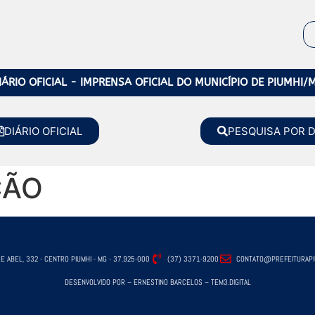
IÁRIO OFICIAL - IMPRENSA OFICIAL DO MUNICÍPIO DE PIUMHI/
DIÁRIO OFICIAL
PESQUISA POR 
ÇÃO
E ABEL, 332 - CENTRO PIUMHI - MG - 37.925-000
(37) 3371-9200
CONTATO@PREFEITURAPIU
DESENVOLVIDO POR – ERNESTINO BARCELOS – TEM3.DIGITAL