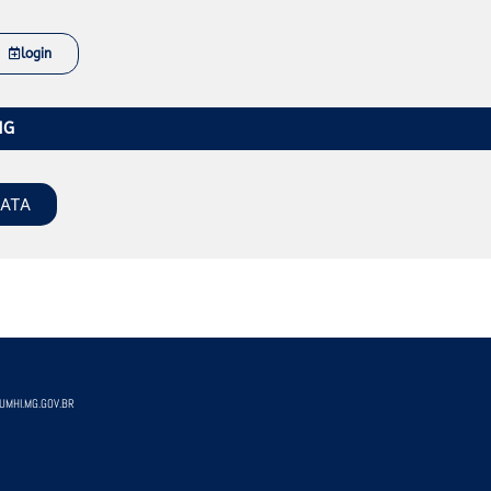
login
MG
DATA
MHI.MG.GOV.BR