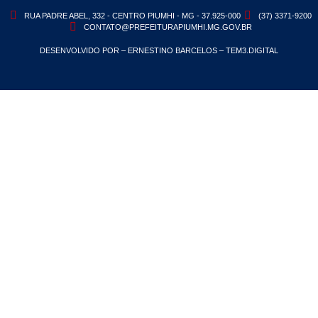
RUA PADRE ABEL, 332 - CENTRO PIUMHI - MG - 37.925-000
(37) 3371-9200
CONTATO@PREFEITURAPIUMHI.MG.GOV.BR
DESENVOLVIDO POR – ERNESTINO BARCELOS – TEM3.DIGITAL