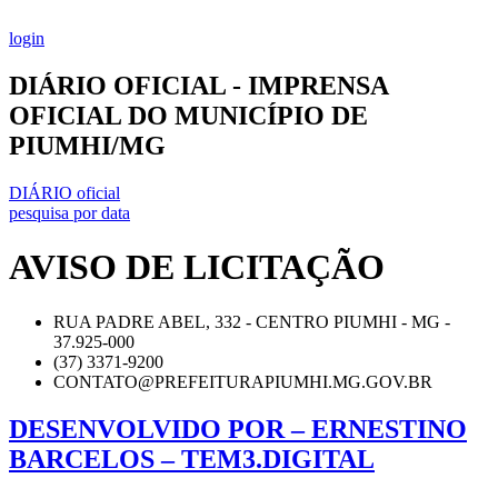
Ir
para
login
o
conteúdo
DIÁRIO OFICIAL - IMPRENSA
OFICIAL DO MUNICÍPIO DE
PIUMHI/MG
DIÁRIO oficial
pesquisa por data
AVISO DE LICITAÇÃO
RUA PADRE ABEL, 332 - CENTRO PIUMHI - MG -
37.925-000
(37) 3371-9200
CONTATO@PREFEITURAPIUMHI.MG.GOV.BR
DESENVOLVIDO POR – ERNESTINO
BARCELOS – TEM3.DIGITAL