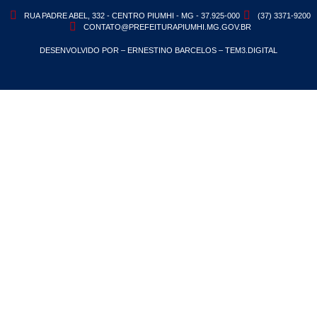
RUA PADRE ABEL, 332 - CENTRO PIUMHI - MG - 37.925-000
(37) 3371-9200
CONTATO@PREFEITURAPIUMHI.MG.GOV.BR
DESENVOLVIDO POR – ERNESTINO BARCELOS – TEM3.DIGITAL