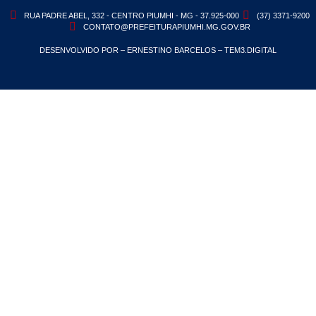
RUA PADRE ABEL, 332 - CENTRO PIUMHI - MG - 37.925-000
(37) 3371-9200
CONTATO@PREFEITURAPIUMHI.MG.GOV.BR
DESENVOLVIDO POR – ERNESTINO BARCELOS – TEM3.DIGITAL