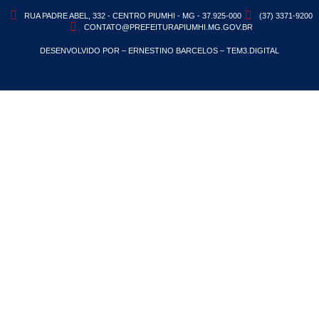
RUA PADRE ABEL, 332 - CENTRO PIUMHI - MG - 37.925-000
(37) 3371-9200
CONTATO@PREFEITURAPIUMHI.MG.GOV.BR
DESENVOLVIDO POR – ERNESTINO BARCELOS – TEM3.DIGITAL